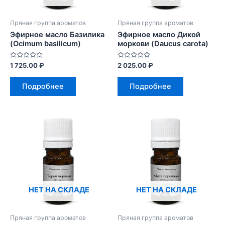
Пряная группа ароматов
Пряная группа ароматов
Эфирное масло Базилика
Эфирное масло Дикой
(Ocimum basilicum)
моркови (Daucus carota)
Оценка
Оценка
1 725.00
₽
2 025.00
₽
0
0
из
из
5
5
Подробнее
Подробнее
НЕТ НА СКЛАДЕ
НЕТ НА СКЛАДЕ
Пряная группа ароматов
Пряная группа ароматов